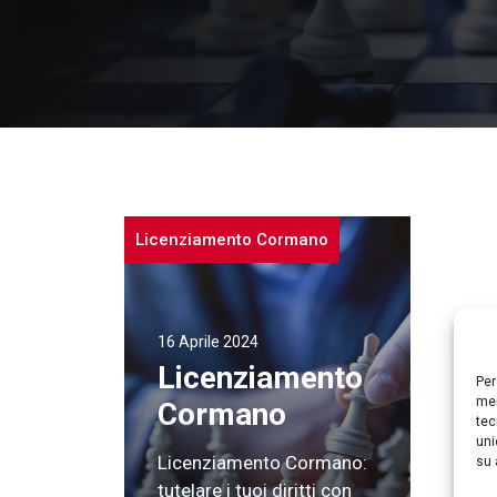
Licenziamento Cormano
16 Aprile 2024
Licenziamento
Per
mem
Cormano
tec
uni
Licenziamento Cormano:
su 
tutelare i tuoi diritti con