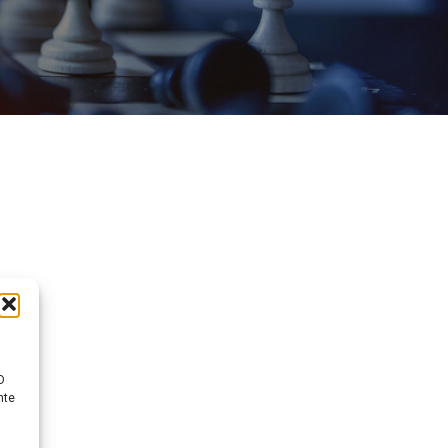
D
nte