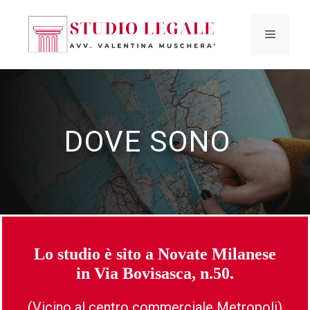
Vai
al
MENU
contenuto
DOVE SONO
Lo studio è sito a Novate Milanese
in Via Bovisasca, n.50.
(Vicino al centro commerciale Metropoli)