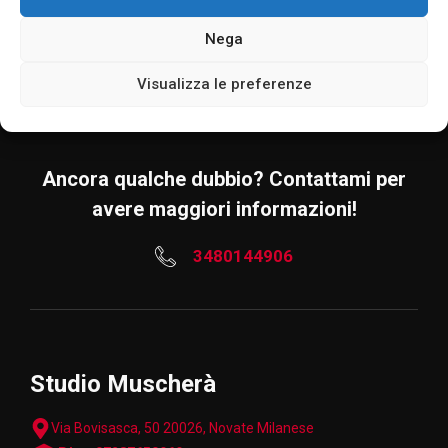
Nega
RICHIEDI INFORMAZIONI
Visualizza le preferenze
Ancora qualche dubbio? Contattami per
avere maggiori informazioni!
3480144906
Studio Muscherà
Via Bovisasca, 50 20026, Novate Milanese