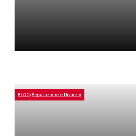
BLOG
/
Separazione e Divorzio