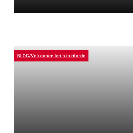
BLOG
/
Voli cancellati o in ritardo