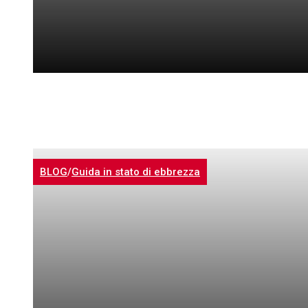
BLOG
/
Guida in stato di ebbrezza