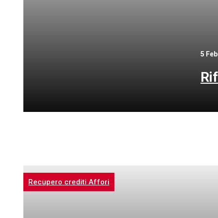
5 Feb
Ri
Recupero crediti Affori