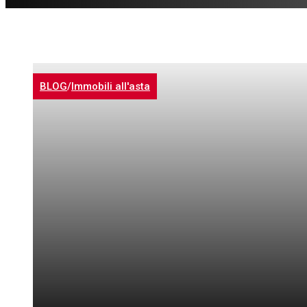
BLOG
/
Immobili all'asta